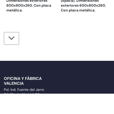
Dimensiones exteriores
(opaca). Dimensiones
600x800x260. Con placa
exteriores 600x800x260.
metálica.
Con placa metálica.
OFICINA Y FÁBRICA
VALENCIA
Pol. Ind. Fuente del Jarro
C/ Villa de Madrid, 53
46988 Paterna (Valencia)
España
FÁBRICA CAÑETE