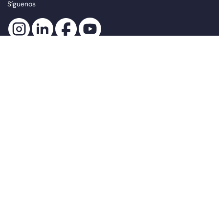
Síguenos
Suscríbete a nuestro newsletter
newsletter.suscribe
He leído y acepto la
política de privacidad
*
Canal ético
Portal del trabajador