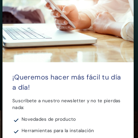
Comprometidos con la
sostenibilidad
¡Queremos hacer más fácil tu día
Comprometidos con un futuro responsable y
a día!
sostenible.
Más información
Suscríbete a nuestro newsletter y no te pierdas
nada:
Novedades de producto
Herramientas para la instalación