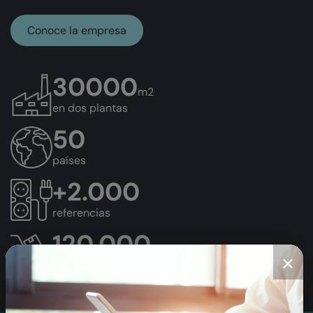
Conoce la empresa
30000
m2
en dos plantas
50
países
+
2.000
referencias
120.000
×
piezas fabricadas al dia