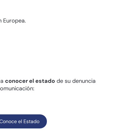
ón Europea.
ra
conocer el estado
de su denuncia
comunicación:
Conoce el Estado