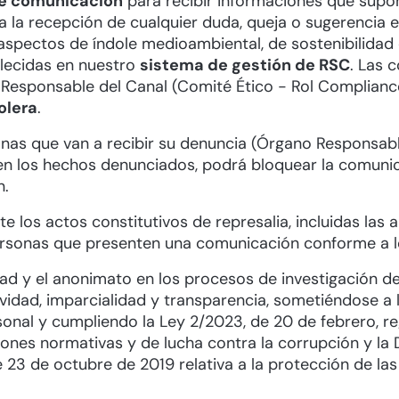
de comunicación
para recibir informaciones que supo
ra la recepción de cualquier duda, queja o sugerencia
aspectos de índole medioambiental, de sostenibilida
lecidas en nuestro
sistema de gestión de RSC
. Las 
 Responsable del Canal (Comité Ético - Rol Compliance
olera
.
onas que van a recibir su denuncia (Órgano Responsab
en los hechos denunciados, podrá bloquear la comuni
n.
 los actos constitutivos de represalia, incluidas las 
personas que presenten una comunicación conforme a lo
ad y el anonimato en los procesos de investigación de
vidad, imparcialidad y transparencia, sometiéndose a 
onal y cumpliendo la Ley 2/2023, de 20 de febrero, re
ones normativas y de lucha contra la corrupción y la D
23 de octubre de 2019 relativa a la protección de la