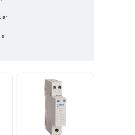
ular
 e