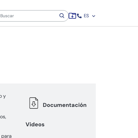
ES
o y
Documentación
os,
Videos
s para