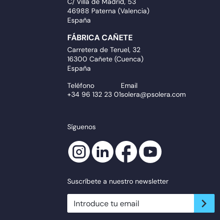
C/ Villa de Madrid, 53
46988 Paterna (Valencia)
España
FÁBRICA CAÑETE
Carretera de Teruel, 32
16300 Cañete (Cuenca)
España
Teléfono
Email
+34 96 132 23 01
solera@psolera.com
Síguenos
Suscríbete a nuestro newsletter
newsletter.suscribe