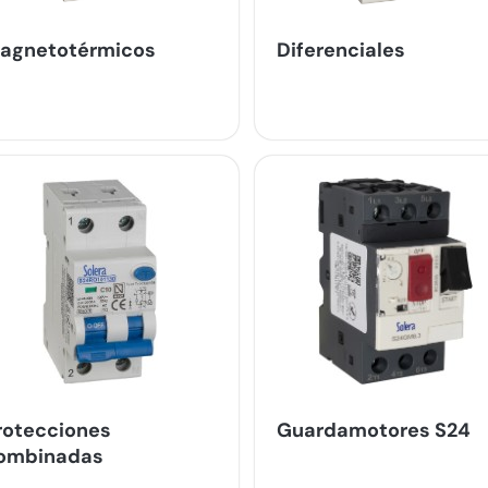
agnetotérmicos
Diferenciales
rotecciones
Guardamotores S24
ombinadas