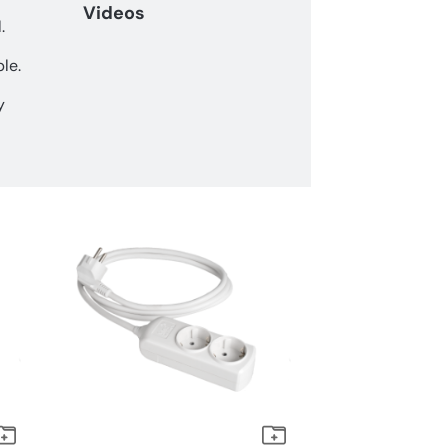
Videos
.
ble.
y