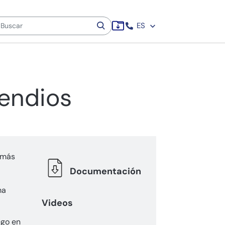
ES
cendios
a más
Documentación
ma
Videos
ego en