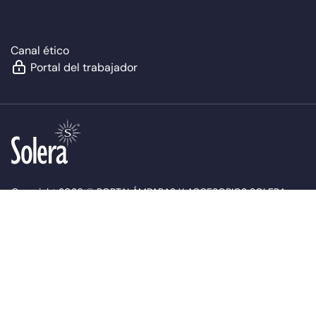
Canal ético
Portal del trabajador
Copyright 2026 © PORTALÁMPARAS Y ACCESORIOS SOLERA
S.A.U. Todos los derechos reservados.
Política de cookies
Aviso legal
Protección de datos
Mapa web