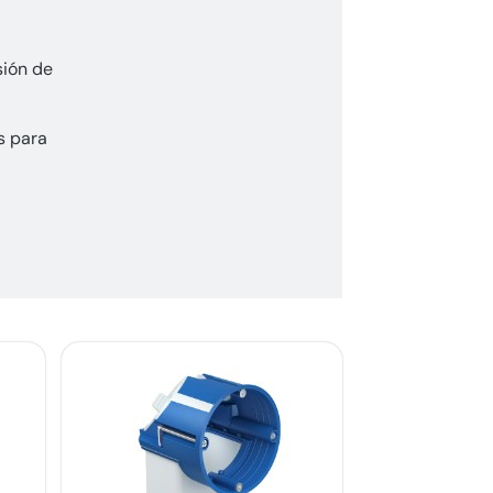
sión de
s para