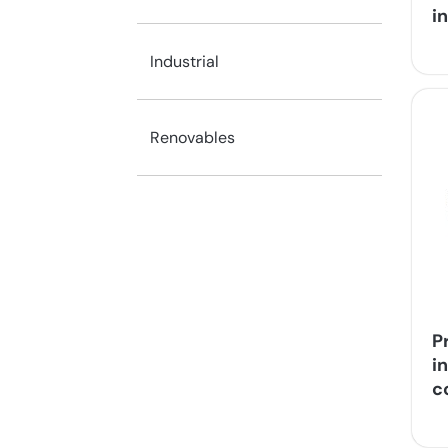
i
Industrial
Renovables
P
i
c