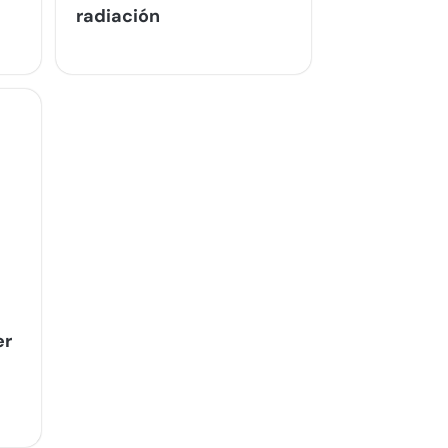
radiación
er