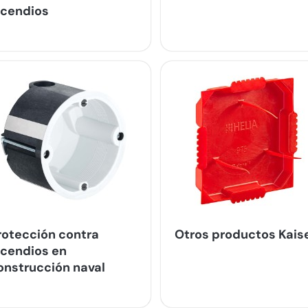
ncendios
rotección contra
Otros productos Kais
ncendios en
onstrucción naval