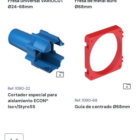
Fresa universal VARIOCUT
Fresa de metal duro
Ø24-68mm
Ø68mm
Ref. 1090-22
Cortador especial para
aislamiento ECON®
Ref. 1090-68
Iso+/Styro55
Guía de centrado Ø68mm