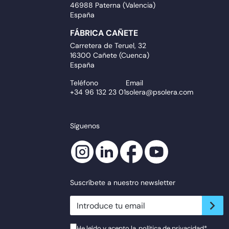
46988 Paterna (Valencia)
España
FÁBRICA CAÑETE
Carretera de Teruel, 32
16300 Cañete (Cuenca)
España
Teléfono
Email
+34 96 132 23 01
solera@psolera.com
Síguenos
Suscríbete a nuestro newsletter
newsletter.suscribe
He leído y acepto la
política de privacidad
*