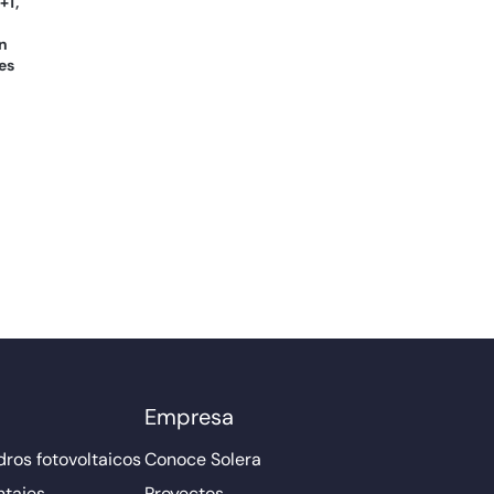
+T,
on
es
Empresa
ros fotovoltaicos
Conoce Solera
ntajes
Proyectos