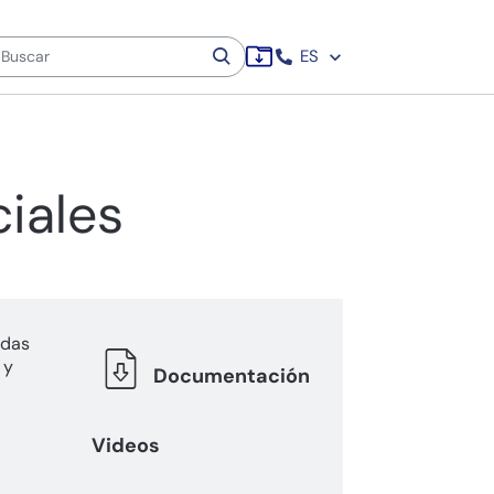
ES
iales
adas
 y
Documentación
Videos