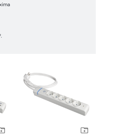
xima
.