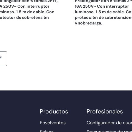
olongador con 6 tomas 2P+T,
Prolongador con 6 tomas 2P
A 250V~ Con interruptor
16A 250V~ Con interruptor
minoso. 1.5 m de cable. Con
luminoso. 1.5 m de cable. C
otector de sobretensión
protección de sobretension
y sobrecarga.
Productos
Profesionales
Envolventes
Configurador de cuad
Kaiser
Presupuestos de mo