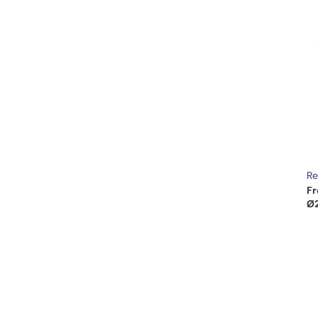
Re
Fr
Ø