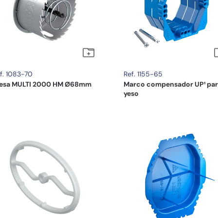
f. 1083-70
Ref. 1155-65
resa MULTI 2000 HM Ø68mm
Marco compensador UP¹ pa
yeso