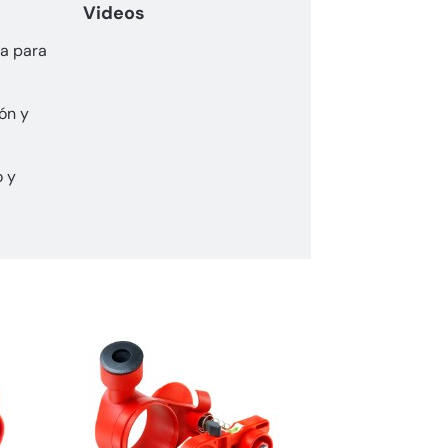
Videos
a para
ón y
o y