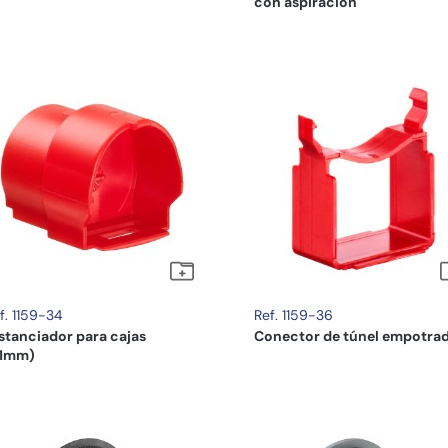
con aspiración
f. 1159-34
Ref. 1159-36
stanciador para cajas
Conector de túnel empotra
91mm)