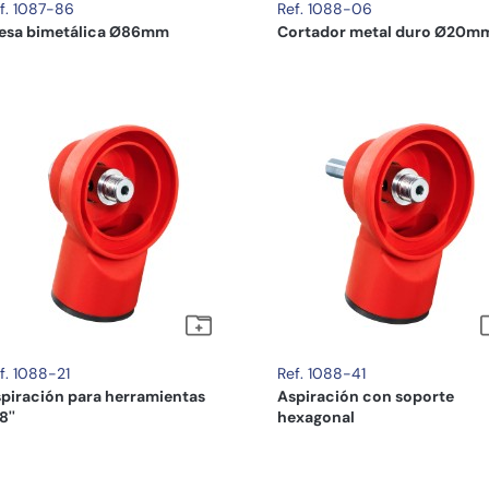
f. 1087-86
Ref. 1088-06
esa bimetálica Ø86mm
Cortador metal duro Ø20m
f. 1088-21
Ref. 1088-41
piración para herramientas
Aspiración con soporte
8''
hexagonal