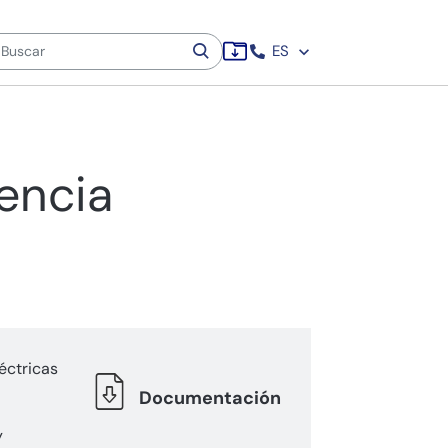
ES
encia
éctricas
Documentación
y