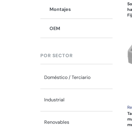
So
Montajes
ha
Fi
OEM
POR SECTOR
Doméstico / Terciario
Industrial
Re
Ta
ma
Renovables
m