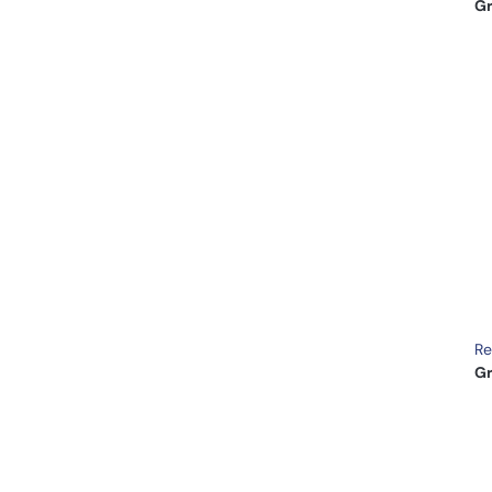
Gr
Re
Gr