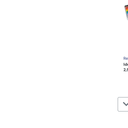
Re
Id
2,