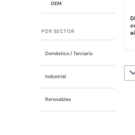
OEM
D
c
POR SECTOR
a
Doméstico / Terciario
Industrial
Renovables