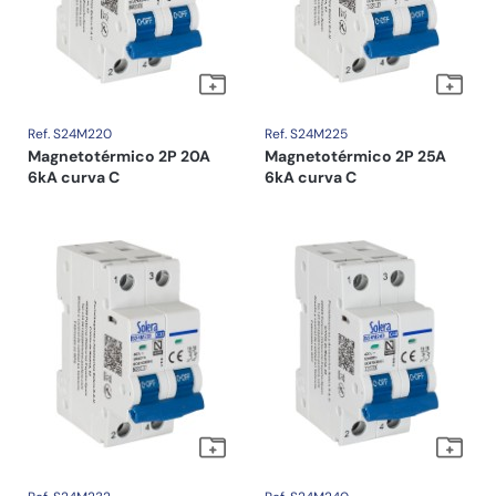
Ref. S24M220
Ref. S24M225
Magnetotérmico 2P 20A
Magnetotérmico 2P 25A
6kA curva C
6kA curva C