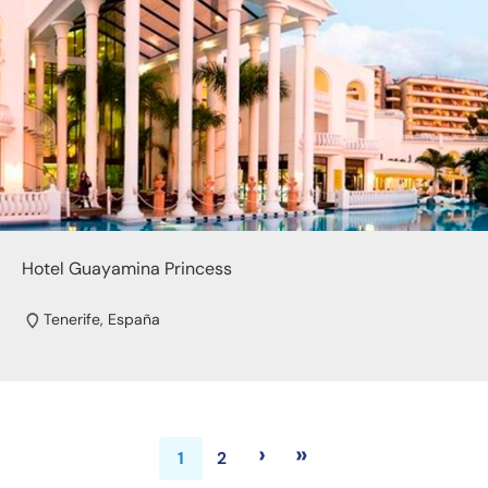
Hotel Guayamina Princess
Tenerife, España
›
»
1
2
Siguiente página
Última página