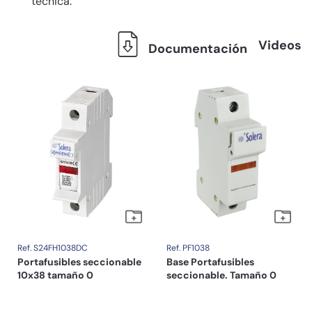
técnica.
Videos
Documentación
Ref. S24FH1038DC
Ref. PF1038
Portafusibles seccionable
Base Portafusibles
10x38 tamaño 0
seccionable. Tamaño 0