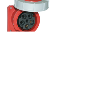
Ref. 931458A
Base industrial trascuadro
inclinada 3P+N+T. 125A
400V~. IP67.