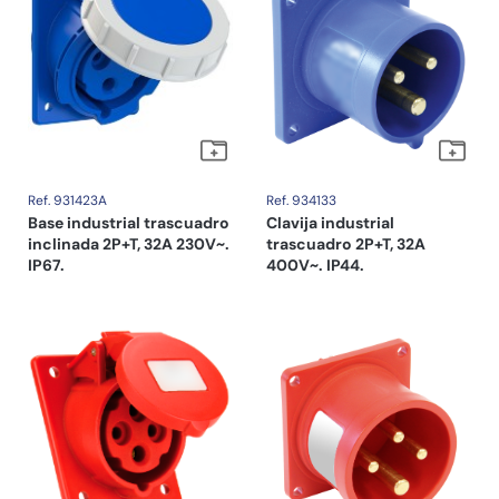
Ref. 931423A
Ref. 934133
Base industrial trascuadro
Clavija industrial
inclinada 2P+T, 32A 230V~.
trascuadro 2P+T, 32A
IP67.
400V~. IP44.