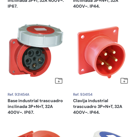
inclinada 3P+T, 32A 400V~.
inclinada 3P+N+T, 32A
IP67.
400V~. IP44.
Ref. 931454A
Ref. 934154
Base industrial trascuadro
Clavija industrial
inclinada 3P+N+T, 32A
trascuadro 3P+N+T, 32A
400V~. IP67.
400V~. IP44.