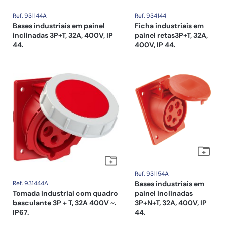
Ref. 931144A
Ref. 934144
Bases industriais em painel
Ficha industriais em
inclinadas 3P+T, 32A, 400V, IP
painel retas3P+T, 32A,
44.
400V, IP 44.
Ref. 931154A
Ref. 931444A
Bases industriais em
Tomada industrial com quadro
painel inclinadas
basculante 3P + T, 32A 400V ~.
3P+N+T, 32A, 400V, IP
IP67.
44.