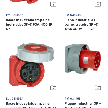
Ref. 931446A
Ref. 934448
Bases industriais em painel
Ficha industrial do
inclinadas 3P+T, 63A, 400, IP
painel traseiro 3P +T,
67.
125A 400V ~. IP67.
Ref. 931456A
Ref. 934458
Bases industriais em painel
Plugue industrial, 3P +
inclinadas3P+N+T, 63A, 400, IP
N + T, 125A 400V ~.