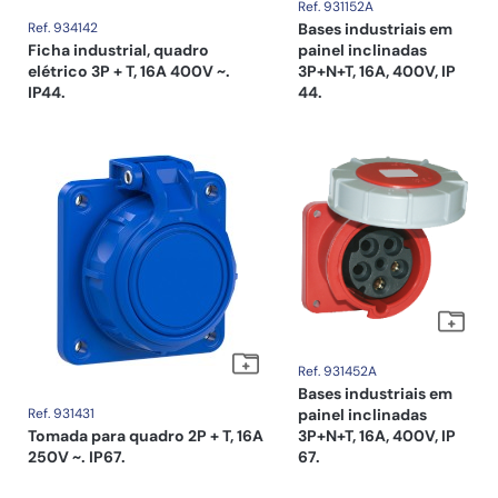
Ref. 931152A
Ref. 934142
Bases industriais em
Ficha industrial, quadro
painel inclinadas
elétrico 3P + T, 16A 400V ~.
3P+N+T, 16A, 400V, IP
IP44.
44.
Ref. 931452A
Bases industriais em
Ref. 931431
painel inclinadas
Tomada para quadro 2P + T, 16A
3P+N+T, 16A, 400V, IP
250V ~. IP67.
67.