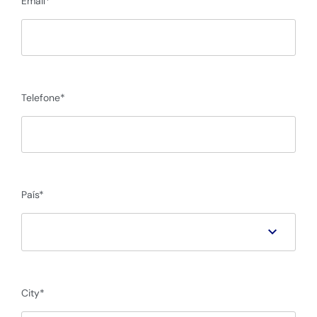
Email
Telefone
País*
City