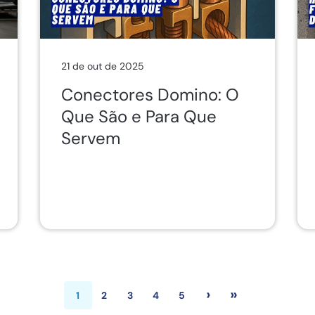
21 de out de 2025
Conectores Domino: O
Que São e Para Que
Servem
›
»
1
2
3
4
5
Próxima págin
Última pág