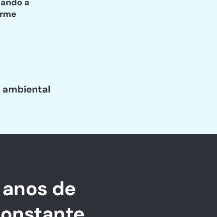
zando a
irme
 ambiental
 anos de
constante