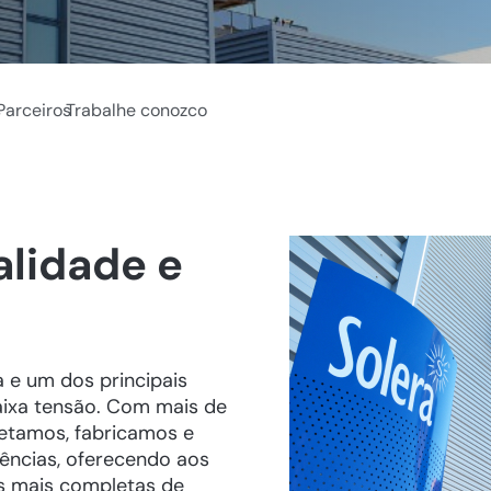
s
Parceiros
Trabalhe conozco
alidade e
 e um dos principais
baixa tensão. Com mais de
jetamos, fabricamos e
ências, oferecendo aos
s mais completas de