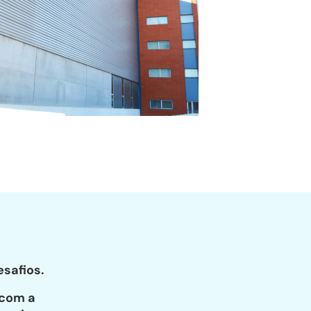
safios.
 com a