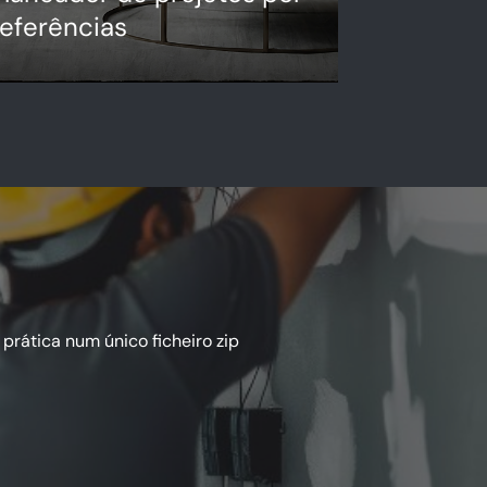
referências
laneie os seus projetos de forma
ápida e eficiente.
r para o configurador
rática num único ficheiro zip