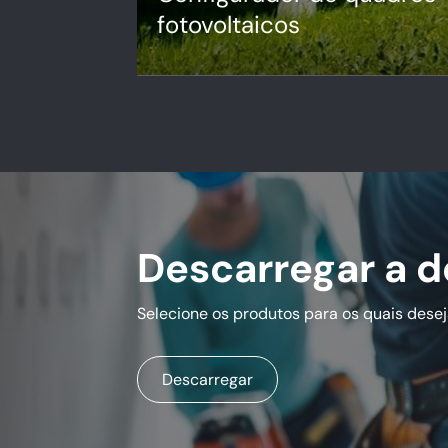
fotovoltaicos
Com soluções que garantem um
desempenho ideal a longo prazo.
Ir para o configurador
Descarregar a 
Selecione os produtos para os quais dese
Descarregar