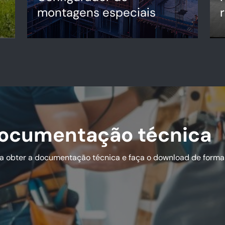
montagens especiais
Garantimos grande capacidade de
P
produção e uma resposta ágil e
r
flexível.
I
Ir para o configurador
documentação técnica
ja obter a documentação técnica e faça o download de forma p