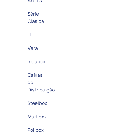
Arelos
Série
Clasica
IT
Vera
Indubox
Caixas
de
Distribuição
Steelbox
Multibox
Polibox