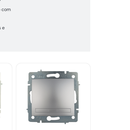
o com
s e