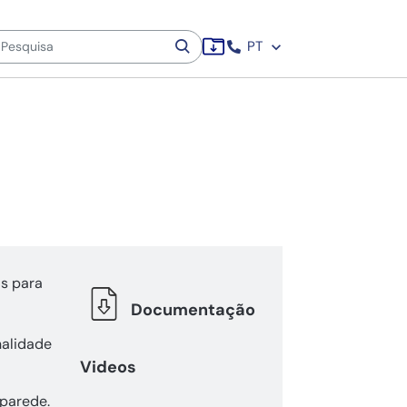
PT
as para
Documentação
alidade
Videos
 parede.