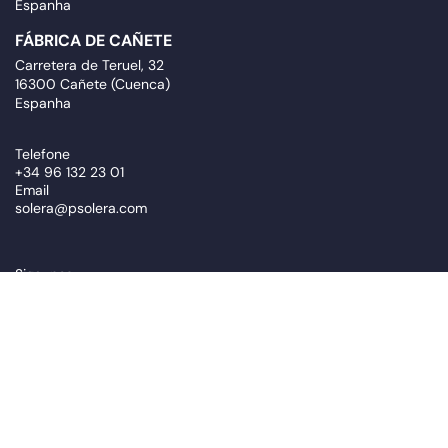
Espanha
FÁBRICA DE CAÑETE
Carretera de Teruel, 32
16300 Cañete (Cuenca)
Espanha
Telefone
+34 96 132 23 01
Email
solera@psolera.com
Siga-nos
Assine nosso boletim informativo
newsletter.suscribe