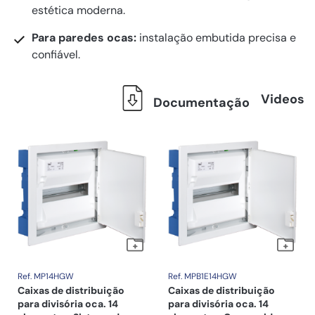
estética moderna.
Para paredes ocas:
instalação embutida precisa e
confiável.
Videos
Documentação
Ref. MP14HGW
Ref. MPB1E14HGW
Caixas de distribuição
Caixas de distribuição
para divisória oca. 14
para divisória oca. 14