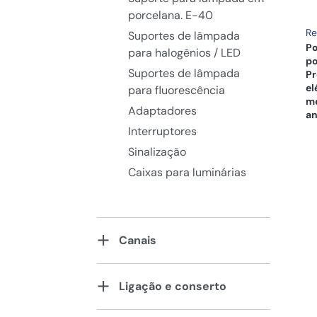
porcelana. E-40
Re
Suportes de lâmpada
Po
para halogênios / LED
po
Suportes de lâmpada
Pr
el
para fluorescência
me
Adaptadores
an
Interruptores
Sinalização
Caixas para luminárias
Canais
Ligação e conserto