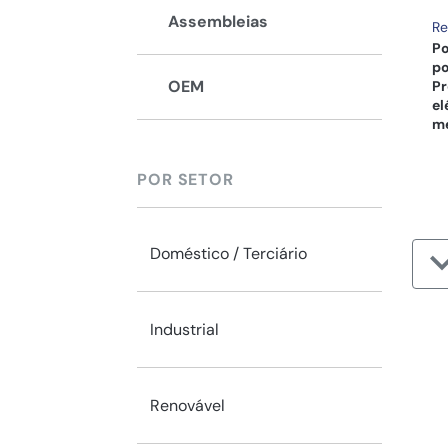
Assembleias
Re
Po
po
OEM
Pr
el
me
POR SETOR
Doméstico / Terciário
Industrial
Renovável