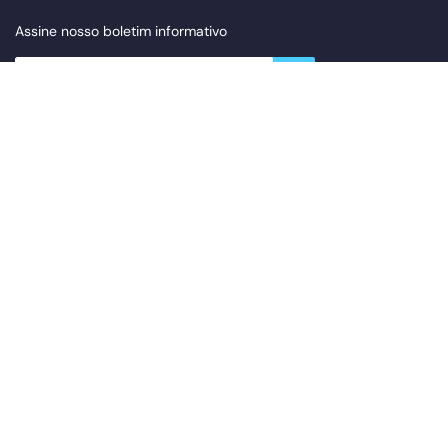
Assine nosso boletim informativo
newsletter.suscribe
Li e aceito o
política de privacidade
*
Canal ético
Portal do trabalhador
Copyright 2026 © PORTALÁMPARAS Y ACCESORIOS SOLERA
S.A.U. Todos os direitos reservados.