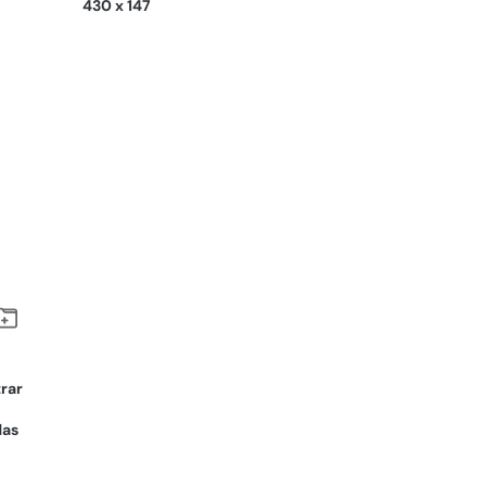
430 x 147
trar
das