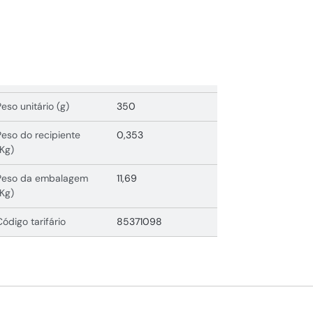
Peso unitário (g)
350
Peso do recipiente
0,353
(Kg)
Peso da embalagem
11,69
(Kg)
Código tarifário
85371098