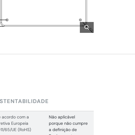
STENTABILIDADE
 acordo com a
Não aplicável
retiva Europeia
porque não cumpre
11/65/UE (RoHS)
a definição de