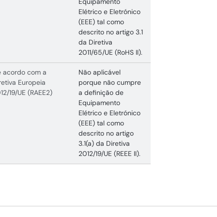
Equipamento
Elétrico e Eletrónico
(EEE) tal como
descrito no artigo 3.1
da Diretiva
2011/65/UE (RoHS II).
 acordo com a
Não aplicável
retiva Europeia
porque não cumpre
12/19/UE (RAEE2)
a definição de
Equipamento
Elétrico e Eletrónico
(EEE) tal como
descrito no artigo
3.1(a) da Diretiva
2012/19/UE (REEE II).