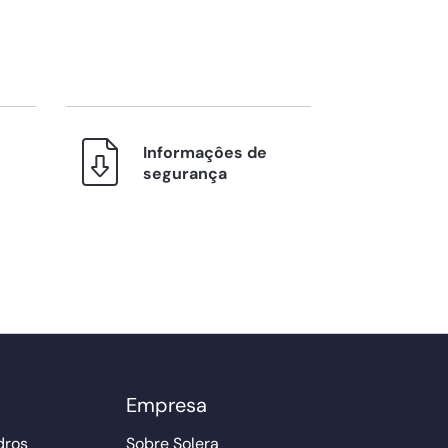
Informaçôes de
segurança
Empresa
dros
Sobre Solera