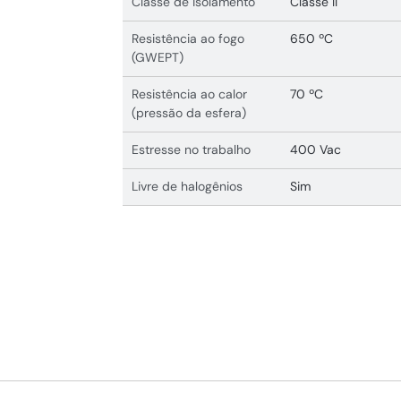
Classe de isolamento
Classe II
Resistência ao fogo
650 ºC
(GWEPT)
Resistência ao calor
70 ºC
(pressão da esfera)
Estresse no trabalho
400 Vac
Livre de halogênios
Sim