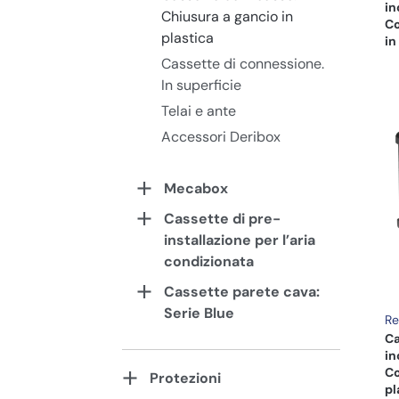
in
Chiusura a gancio in
Co
plastica
in
Cassette di connessione.
In superficie
Telai e ante
Accessori Deribox
Mecabox
Cassette di pre-
installazione per l’aria
condizionata
Cassette parete cava:
Serie Blue
Re
Ca
in
Co
Protezioni
pl