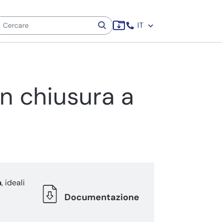
IT
n chiusura a
a
, ideali
Documentazione