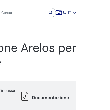
IT
ione Arelos per
e
l’incasso
Documentazione