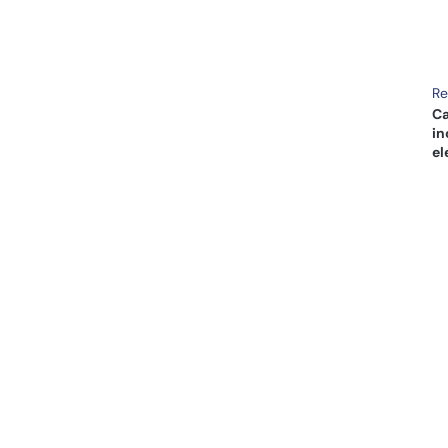
R
Ca
in
el