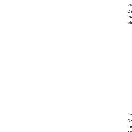
R
Ca
in
el
R
Ca
in