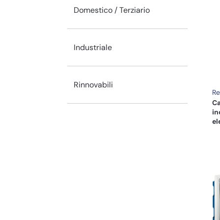
Domestico / Terziario
Industriale
Rinnovabili
R
Ca
in
el