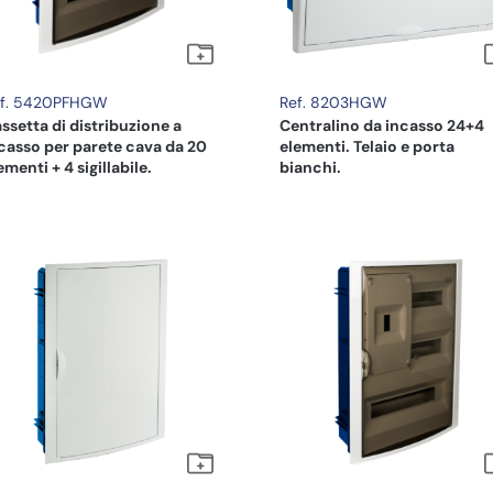
ef. 5420PFHGW
Ref. 8203HGW
ssetta di distribuzione a
Centralino da incasso 24+4
casso per parete cava da 20
elementi. Telaio e porta
ementi + 4 sigillabile.
bianchi.