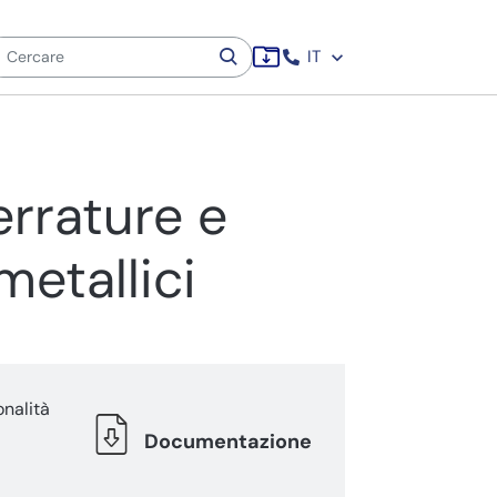
IT
errature e
metallici
onalità
Documentazione