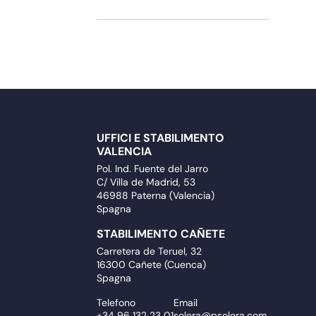
UFFICI E STABILIMENTO
VALENCIA
Pol. Ind. Fuente del Jarro
C/ Villa de Madrid, 53
46988 Paterna (Valencia)
Spagna
STABILIMENTO CAÑETE
Carretera de Teruel, 32
16300 Cañete (Cuenca)
Spagna
Telefono
Email
+34 96 132 23 01
solera@psolera.com