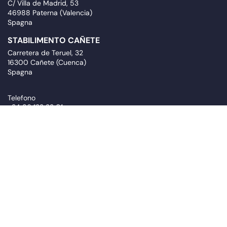
C/ Villa de Madrid, 53
46988 Paterna (Valencia)
Spagna
STABILIMENTO CAÑETE
Carretera de Teruel, 32
16300 Cañete (Cuenca)
Spagna
Telefono
+34 96 132 23 01
Email
solera@psolera.com
Seguici
Iscriviti alla nostra newsletter
newsletter.suscribe