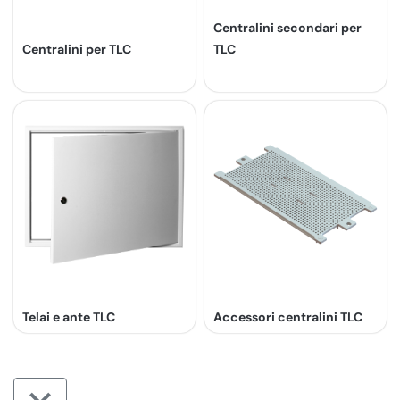
Centralini secondari per
Centralini per TLC
TLC
Telai e ante TLC
Accessori centralini TLC