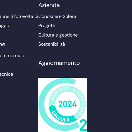
Azienda
nnelli fotovoltaici
Conoscere Solera
aggio
Progetti
Cultura e gestione
ne
Sostenibilità
commerciale
Aggiornamento
ecnica