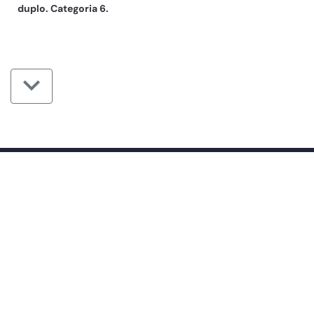
duplo. Categoria 6.
ESCRITÓRIO E FÁBRICA
VALÊNCIA
Pol. Ind. Fuente del Jarro
C/ Villa de Madrid, 53
46988 Paterna (Valencia)
Espanha
FÁBRICA DE CAÑETE
Carretera de Teruel, 32