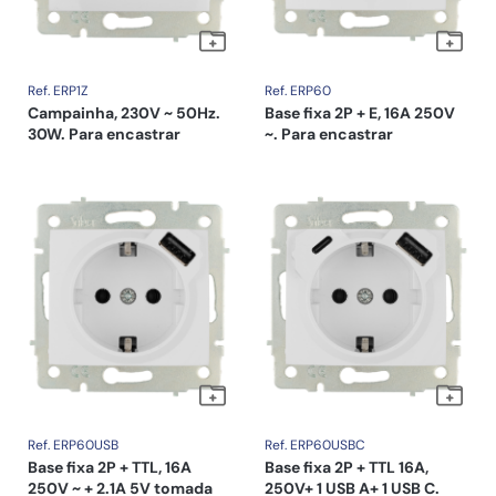
Ref. ERP1Z
Ref. ERP60
Campainha, 230V ~ 50Hz.
Base fixa 2P + E, 16A 250V
30W. Para encastrar
~. Para encastrar
Ref. ERP60USB
Ref. ERP60USBC
Base fixa 2P + TTL, 16A
Base fixa 2P + TTL 16A,
250V ~ + 2.1A 5V tomada
250V+ 1 USB A+ 1 USB C.