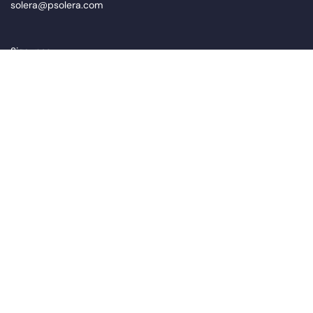
solera@psolera.com
Siga-nos
Assine nosso boletim informativo
newsletter.suscribe
Li e aceito o
política de privacidade
*
Canal ético
Portal do trabalhador