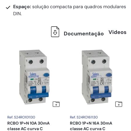
Espaço:
solução compacta para quadros modulares
DIN.
Videos
Documentação
Ref. S24RO101130
Ref. S24RO161130
RCBO 1P+N 10A 30mA
RCBO 1P+N 16A 30mA
classe AC curva C
classe AC curva C