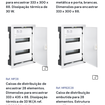
para encastrar 333 x 300 x
metálica e porta, brancas.
88. Dissipação térmica de
Dimensões para encastrar
30 W.
333 x 300 x 88.
Ref. MP28
Caixas de distribuição de
encastrar 28 elementos.
Ref. MPB2E28
Dimensões para encastrar
Caixa de distribuição
333 x 435 x 88. Dissipação
embutida para 28
térmica de 33 W.(A ref.
elementos. Estrutura