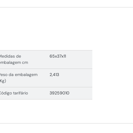
Medidas de
65x37x11
embalagem cm
Peso da embalagem
2,413
(Kg)
Código tarifário
39259010