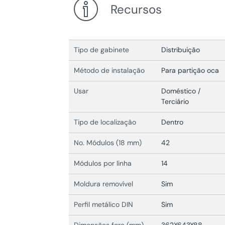
Recursos
Tipo de gabinete
Distribuição
Método de instalação
Para partição oca
Usar
Doméstico /
Terciário
Tipo de localização
Dentro
No. Módulos (18 mm)
42
Módulos por linha
14
Moldura removível
Sim
Perfil metálico DIN
Sim
Dimensões fora (mm)
362X643X88