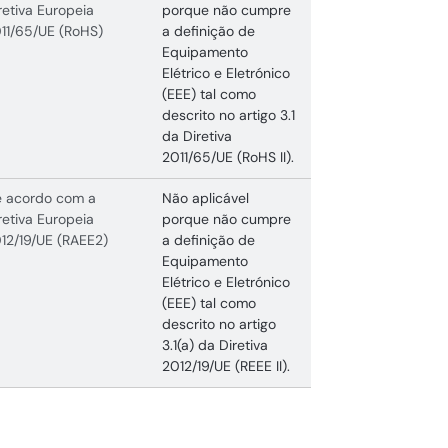
retiva Europeia
porque não cumpre
11/65/UE (RoHS)
a definição de
Equipamento
Elétrico e Eletrónico
(EEE) tal como
descrito no artigo 3.1
da Diretiva
2011/65/UE (RoHS II).
 acordo com a
Não aplicável
retiva Europeia
porque não cumpre
12/19/UE (RAEE2)
a definição de
Equipamento
Elétrico e Eletrónico
(EEE) tal como
descrito no artigo
3.1(a) da Diretiva
2012/19/UE (REEE II).