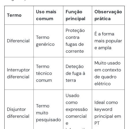
Uso mais
Função
Observação
Termo
comum
principal
prática
Proteção
É a forma
Termo
contra
Diferencial
mais popular
genérico
fugas de
e ampla
corrente
Muito usado
Termo
Deteção
Interruptor
em contexto
técnico
de fuga à
diferencial
de quadro
comum
terra
elétrico
Usado
como
Ideal como
Termo
Disjuntor
expressão
keyword
muito
diferencial
comercial
principal em
pesquisado
e
PT