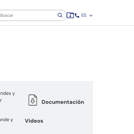
ES
andes y
y
Documentación
ande y
Videos