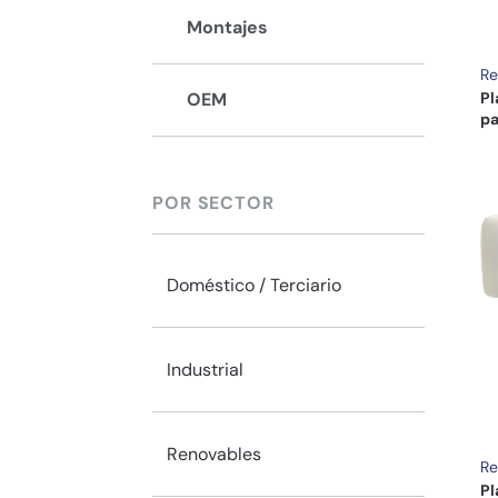
Montajes
Re
Pl
OEM
pa
POR SECTOR
Doméstico / Terciario
Industrial
Renovables
Re
Pl