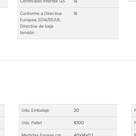
Certificado Intertek GS
Sí
Conforme a Directiva
Sí
Europea 2014/35/UE.
Directiva de baja
tensión
Uds. Embalaje
20
Uds. Pallet
1000
Medidas Envase cm
40x14x0,1