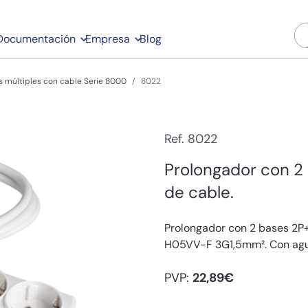
Documentación
Empresa
Blog
s múltiples con cable Serie 8000
8022
Ref. 8022
Prolongador con 2 
de cable.
Prolongador con 2 bases 2P
H05VV-F 3G1,5mm². Con aguje
PVP:
22,89€