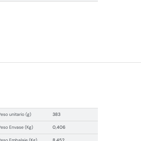
Peso unitario (g)
383
Peso Envase (Kg)
0,406
Peso Embalaje (Kg)
8,452