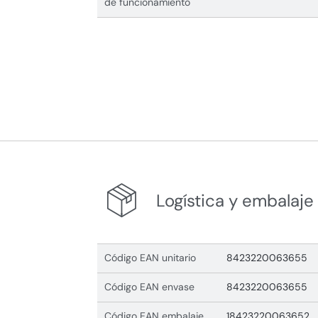
de funcionamiento
Logística y embalaje
Código EAN unitario
8423220063655
Código EAN envase
8423220063655
Código EAN embalaje
18423220063652