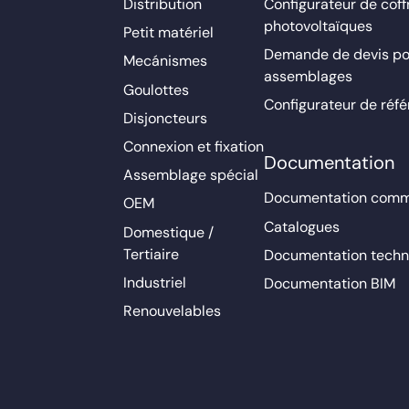
Distribution
Configurateur de coff
photovoltaïques
Petit matériel
Demande de devis po
Mecánismes
assemblages
Goulottes
Configurateur de réf
Disjoncteurs
Connexion et fixation
Documentation
Assemblage spécial
Documentation comm
OEM
Catalogues
Domestique /
Tertiaire
Documentation techn
Industriel
Documentation BIM
Renouvelables