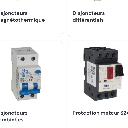
isjoncteurs
Disjoncteurs
agnétothermique
différentiels
isjoncteurs
Protection moteur S2
ombinées