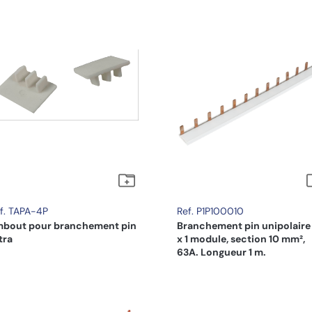
f. TAPA-4P
Ref. P1P100010
bout pour branchement pin
Branchement pin unipolaire
tra
x 1 module, section 10 mm²,
63A. Longueur 1 m.