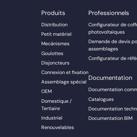
Produits
Professionnels
Distribution
Configurateur de coff
photovoltaïques
Petit matériel
Demande de devis po
Mecánismes
assemblages
Goulottes
Configurateur de réf
Disjoncteurs
Connexion et fixation
Documentation
Assemblage spécial
Documentation comm
OEM
Catalogues
Domestique /
Tertiaire
Documentation techn
Industriel
Documentation BIM
Renouvelables