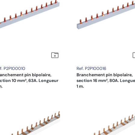
f. P2P100010
Ref. P2P100016
anchement pin bipolaire,
Branchement pin bipolaire,
ction 10 mm², 63A. Longueur
section 16 mm², 80A. Longu
m.
1 m.