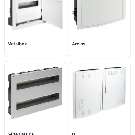
Metalbox
Arelos
Série Clasica
IT