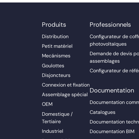
Produits
Professionnels
Distribution
Configurateur de coff
photovoltaïques
Petit matériel
Demande de devis po
Mecánismes
assemblages
Goulottes
Configurateur de réf
Disjoncteurs
Connexion et fixation
Documentation
Assemblage spécial
Documentation comm
OEM
Catalogues
Domestique /
Tertiaire
Documentation techn
Industriel
Documentation BIM