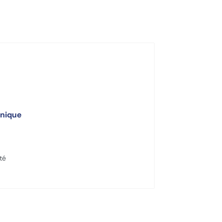
nique
té