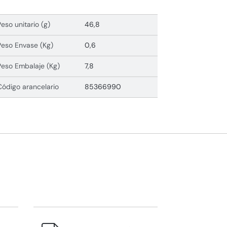
Peso unitario (g)
46,8
Peso Envase (Kg)
0,6
Peso Embalaje (Kg)
7,8
Código arancelario
85366990