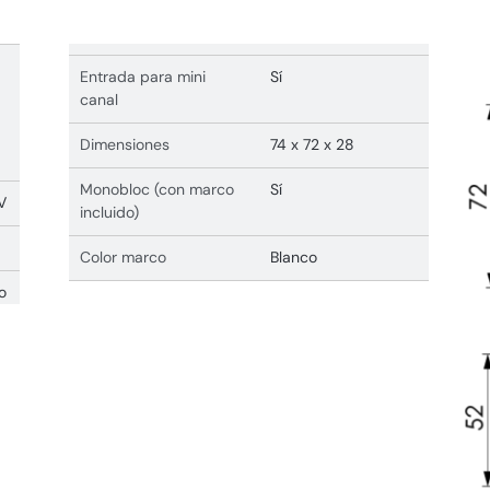
Entrada para mini
Sí
canal
Dimensiones
74 x 72 x 28
Monobloc (con marco
Sí
V
incluido)
Color marco
Blanco
o