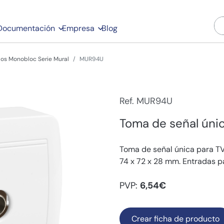
Documentación
Empresa
Blog
s Monobloc Serie Mural
MUR94U
Ref. MUR94U
Toma de señal únic
Toma de señal única para TV
74 x 72 x 28 mm. Entradas p
PVP:
6,54€
Crear ficha de producto