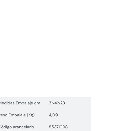
Medidas Embalaje cm
31x41x23
Peso Embalaje (Kg)
4,09
Código arancelario
85371098