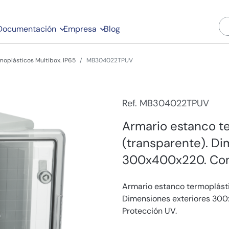
Documentación
Empresa
Blog
moplásticos Multibox. IP65
MB304022TPUV
Ref. MB304022TPUV
Armario estanco te
(transparente). Di
300x400x220. Con 
Armario estanco termoplástic
Dimensiones exteriores 300x
Protección UV.